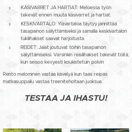
KÄSIVARRET JA HARTIAT: Meloessa työn
tekevät ennen muuta käsivarret ja hartiat.
KESKIVARTALO: Ylävartaloa täytyy jännittää
tasapainon säilyttämiseksi ja samalla keskivartalon
tukilihakset saavat harjoitusta.
REIDET: Jalat joutuvat töihin tasapainon
säilyttämiseksi. Varsinkin reisilihakset tekevät töitä,
kun seisoo kevyesti koukistetuin polvin
Rento melominen vastaa kävelyä kun taas reipas
matkasuppailu vastaa treeniteholtaan juoksua.
TESTAA JA IHASTU!