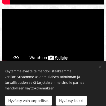
Käytämme evästeitä mahdollistaaksemme
verkkosivustomme asianmukaisen toiminnan ja
turvallisuuden sekä tarjotaksemme sinulle parhaan
Tanja Elo-Kuikka
mahdollisen käyttökokemuksen.
Perinteinen jäsenkorjaaja ja koulutettu hieroja
©HoivaHaltia, Silvantie 2A as D, 12400 Tervakoski
Hyväksy vain tarpeelliset
Hyväksy kaikki
Luotu
Webnodella
Evästeet