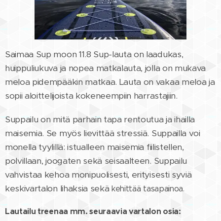
Saimaa Sup moon 11.8 Sup-lauta on laadukas,
huippuliukuva ja nopea matkalauta, jolla on mukava
meloa pidempääkin matkaa. Lauta on vakaa meloa ja
sopii aloittelijoista kokeneempiin harrastajiin.
Suppailu on mitä parhain tapa rentoutua ja ihailla
maisemia. Se myös lievittää stressiä. Suppailla voi
monella tyylillä: istualleen maisemia fiilistellen,
polvillaan, joogaten sekä seisaalteen. Suppailu
vahvistaa kehoa monipuolisesti, erityisesti syviä
keskivartalon lihaksia sekä
kehittää tasapainoa.
Lautailu treenaa mm. seuraavia vartalon osia: