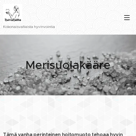
Kokonaisvaltaista hyvinvointia
Merisuolakääre
Tämä vanha perinteinen hoitomuoto tehoaa hyvin