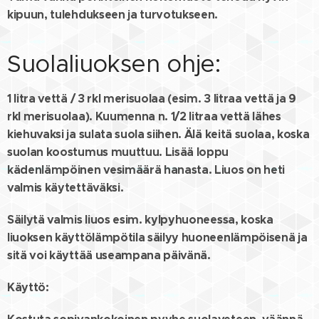
kipuun, tulehdukseen ja turvotukseen.
Suolaliuoksen ohje:
1 litra vettä / 3 rkl merisuolaa (esim. 3 litraa vettä ja 9
rkl merisuolaa). Kuumenna n. 1/2 litraa vettä lähes
kiehuvaksi ja sulata suola siihen. Älä keitä suolaa, koska
suolan koostumus muuttuu. Lisää loppu
kädenlämpöinen vesimäärä hanasta. Liuos on heti
valmis käytettäväksi.
Säilytä valmis liuos esim. kylpyhuoneessa, koska
liuoksen käyttölämpötila säilyy huoneenlämpöisenä ja
sitä voi käyttää useampana päivänä.
Käyttö: