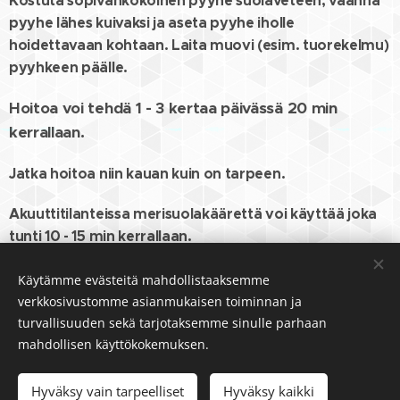
Kostuta sopivankokoinen pyyhe suolaveteen, väännä
pyyhe lähes kuivaksi ja aseta pyyhe iholle
hoidettavaan kohtaan. Laita muovi (esim. tuorekelmu)
pyyhkeen päälle.
Hoitoa voi tehdä 1 - 3 kertaa päivässä 20 min
kerrallaan.
Jatka hoitoa niin kauan kuin on tarpeen.
Akuuttitilanteissa merisuolakäärettä voi käyttää joka
tunti 10 - 15 min kerrallaan.
Käytämme evästeitä mahdollistaaksemme
verkkosivustomme asianmukaisen toiminnan ja
turvallisuuden sekä tarjotaksemme sinulle parhaan
Tanja Elo-Kuikka
mahdollisen käyttökokemuksen.
Perinteinen jäsenkorjaaja ja koulutettu hieroja
©HoivaHaltia, Silvantie 2A as D, 12400 Tervakoski
Hyväksy vain tarpeelliset
Hyväksy kaikki