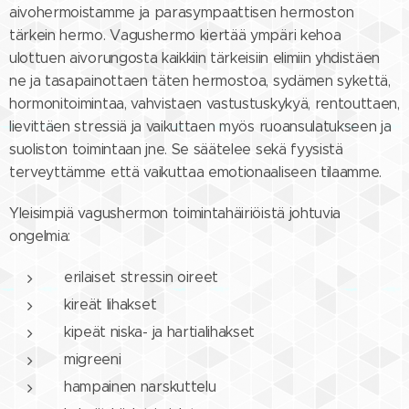
aivohermoistamme ja parasympaattisen hermoston
tärkein hermo. Vagushermo kiertää ympäri kehoa
ulottuen aivorungosta kaikkiin tärkeisiin elimiin yhdistäen
ne ja tasapainottaen täten hermostoa, sydämen sykettä,
hormonitoimintaa, vahvistaen vastustuskykyä, rentouttaen,
lievittäen stressiä ja vaikuttaen myös ruoansulatukseen ja
suoliston toimintaan jne. Se säätelee sekä fyysistä
terveyttämme että vaikuttaa emotionaaliseen tilaamme.
Yleisimpiä vagushermon toimintahäiriöistä johtuvia
ongelmia:
erilaiset stressin oireet
kireät lihakset
kipeät niska- ja hartialihakset
migreeni
hampainen narskuttelu