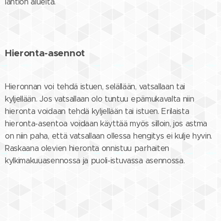
lantion alueita.
Hieronta-asennot
Hieronnan voi tehdä istuen, selällään, vatsallaan tai
kyljellään. Jos vatsallaan olo tuntuu epämukavalta niin
hieronta voidaan tehdä kyljellään tai istuen. Erilaista
hieronta-asentoa voidaan käyttää myös silloin, jos astma
on niin paha, että vatsallaan ollessa hengitys ei kulje hyvin.
Raskaana olevien hieronta onnistuu parhaiten
kylkimakuuasennossa ja puoli-istuvassa asennossa.