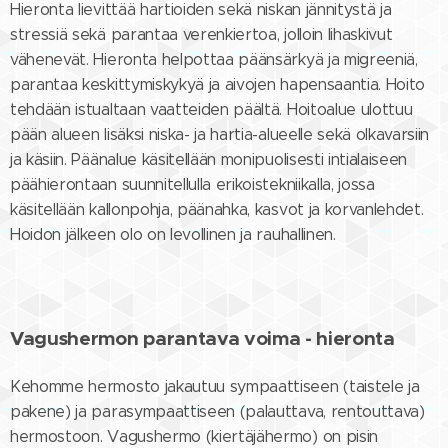
Hieronta lievittää hartioiden sekä niskan jännitystä ja
stressiä sekä parantaa verenkiertoa, jolloin lihaskivut
vähenevät. Hieronta helpottaa päänsärkyä ja migreeniä,
parantaa keskittymiskykyä ja aivojen hapensaantia. Hoito
tehdään istualtaan vaatteiden päältä. Hoitoalue ulottuu
pään alueen lisäksi niska- ja hartia-alueelle sekä olkavarsiin
ja käsiin. Päänalue käsitellään monipuolisesti intialaiseen
päähierontaan suunnitellulla erikoistekniikalla, jossa
käsitellään kallonpohja, päänahka, kasvot ja korvanlehdet.
Hoidon jälkeen olo on levollinen ja rauhallinen.
Vagushermon parantava voima - hieronta
Kehomme hermosto jakautuu sympaattiseen (taistele ja
pakene) ja parasympaattiseen (palauttava, rentouttava)
hermostoon. Vagushermo (kiertäjähermo) on pisin