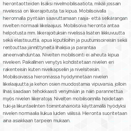
hierontaotteiden lisäksi nivelmobilisaatiota, mikäli jossain
nivelessä on liikerajoitusta tai kipua. Mobilisoivalla
hieronnalla pyritään saavuttamaan raaja- että selkärangan
nivelten normaali liikelaajuus. Mobilisoiva hieronta antaa
helpotusta mm. liikerajoituksiin nivelissä lisäten liikkuvuutta
sekä elastisuutta, apua kiputiloihin ja puutumisoireisiin sekä
rentouttaa jännittyneitä lihaksia ja parantaa
aineenvaihduntaa. Nivelten mobilisointi ei aiheuta kipua
niveleen. Paikallinen venytys kohdistetaan nivelen eri
rakenteisiin kuten nivelkapseliin ja nivelsiteisiin.
Mobilisoivassa hieronnassa hyödynnetään nivelen
liikelaajuutta ja kehon osien muodostamia vipuvarsia, jolloin
lihas saadaan tehokkaasti venymään ja näin parannettua
myös nivelen liikeratoja. Nivelten mobilisoinnilla hoidetaan
tuki-ja liikuntaelinten toimintahäiriöitä käyttämällä hyödyksi
nivelen normaalia liukua luiden välissä. Hieronta suoritetaan
aina asiakkaan tarpeen mukaan.