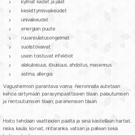
kylmät kädet ja jalat
keskittymisvaikeudet
univaikeudet
energian puute
ruuansulatusongelmat
suolistovaivat
usein toistuvat infektiot
alakuloisuus, itkuisuus, ahdistus, masennus
astma, allergia
Vagushermon parantava voima -hieronnalla autetaan
kehoa siirtymään parasympaattiseen tilaan, palautumisen
ja rentoutumisen tilaan, paranemisen tilaan.
Hoito tehdään vaatteiden päältä ja siinä käsitellään hartiat,
niska, kaula, korvat, rintaranka, vatsan ja pallean sekä