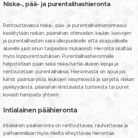
Niska-, pää- ja purentalihashieronta
Rentouttavassa niska-, pää- ja purentalihashieronnassa
keskitytään niskan, päänahan, ohimoiden, kaulan, kasvojen
ja purentalihasten sekä ulkopuoliselle että sisäpuoliselle
alueelle juuri sinun tarpeidesi mukaisesti. Hieronta sisältää
myös loppurentoutuksen. Purentalihashieronnalla
helpotetaan pään sekä niska-hartia-alueen kipuja ja
rentoutetaan purentalihaksia. Hieronnasta on apua jos
kärsit päänsäryistä, leukojen väsymisestä ja särystä, niskan
jäykkyydestä, päänahan kiristävästä tunteesta tai puret
kovasti hampaita yhteen.
Intialainen päähieronta
Intialainen päähieronta on rentouttavaa, rauhoittavaa ja
parhaimmillaan myös mieltä eheyttävää hierontaa.